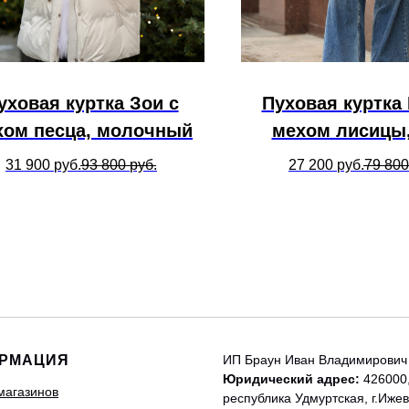
уховая куртка Зои с
Пуховая куртка 
хом песца, молочный
мехом лисицы,
31 900
руб.
93 800
руб.
27 200
руб.
79 800
РМАЦИЯ
ИП Браун Иван Владимирович
Юридический адрес:
426000
магазинов
республика Удмуртская, г.Ижев