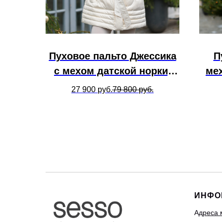
Пуховое пальто Джессика
П
с мехом датской норки,
ме
молочный
27 900
руб.
79 800
руб.
ИНФО
А
дреса 