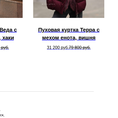
Веда с
Пуховая куртка Терра с
 хаки
мехом енота, вишня
руб.
31 200
руб.
79 800
руб.
,
ск,