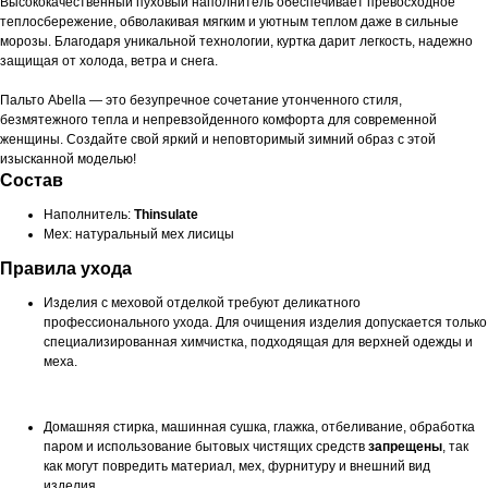
Высококачественный пуховый наполнитель обеспечивает превосходное
теплосбережение, обволакивая мягким и уютным теплом даже в сильные
морозы. Благодаря уникальной технологии, куртка дарит легкость, надежно
защищая от холода, ветра и снега.
Пальто Abella — это безупречное сочетание утонченного стиля,
безмятежного тепла и непревзойденного комфорта для современной
женщины. Создайте свой яркий и неповторимый зимний образ с этой
изысканной моделью!
Состав
Наполнитель:
Thinsulate
Мех: натуральный мех лисицы
Правила ухода
Изделия с меховой отделкой требуют деликатного
профессионального ухода. Для очищения изделия допускается только
специализированная химчистка, подходящая для верхней одежды и
меха.
Домашняя стирка, машинная сушка, глажка, отбеливание, обработка
паром и использование бытовых чистящих средств
запрещены
, так
как могут повредить материал, мех, фурнитуру и внешний вид
изделия.