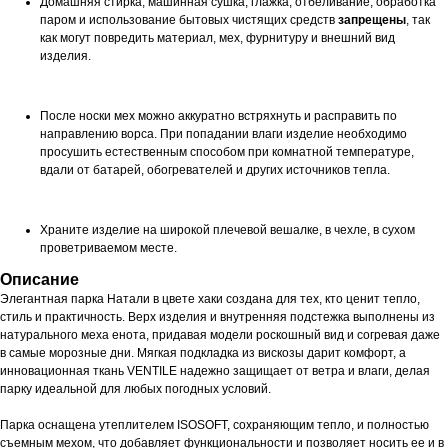
Домашняя стирка, машинная сушка, глажка, отбеливание, обработка
паром и использование бытовых чистящих средств
запрещены
, так
как могут повредить материал, мех, фурнитуру и внешний вид
изделия.
После носки мех можно аккуратно встряхнуть и расправить по
направлению ворса. При попадании влаги изделие необходимо
просушить естественным способом при комнатной температуре,
вдали от батарей, обогревателей и других источников тепла.
Храните изделие на широкой плечевой вешалке, в чехле, в сухом
проветриваемом месте.
Описание
Элегантная парка Натали в цвете хаки создана для тех, кто ценит тепло,
стиль и практичность. Верх изделия и внутренняя подстежка выполнены из
натурального меха енота, придавая модели роскошный вид и согревая даже
в самые морозные дни. Мягкая подкладка из вискозы дарит комфорт, а
инновационная ткань VENTILE надежно защищает от ветра и влаги, делая
парку идеальной для любых погодных условий.
Парка оснащена утеплителем ISOSOFT, сохраняющим тепло, и полностью
съемным мехом, что добавляет функциональности и позволяет носить ее и в