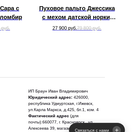
Сара с
Пуховое пальто Джессика
пломбир
с мехом датской норки,
шоколад
руб.
27 900
руб.
79 800
руб.
ИП Браун Иван Владимирович
Юридический адрес:
426000,
республика Удмуртская, г.Ижевск,
ул.Карла Маркса, д.425, бл.1, ком. 4
Фактический адрес
(для
почты):660077, г. Красноярск , ул.
Алексеева 39, магазин Sesso
+
Связаться с нами