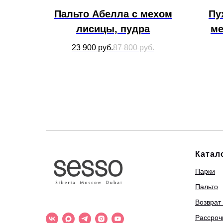
Пальто Абелла с мехом
Пу
лисицы, пудра
ме
23 900
руб.
87 800
руб.
Катал
Парки
Пальто
Возврат
Рассроч