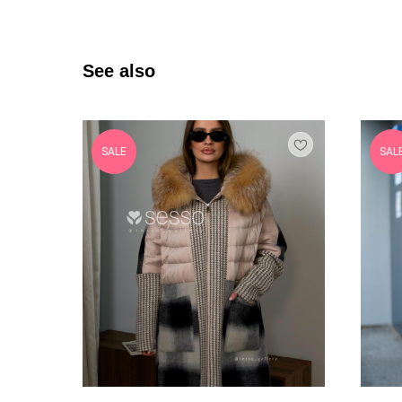
See also
SALE
SAL