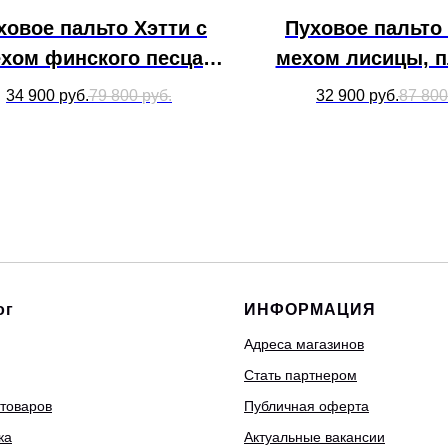
ховое пальто Хэтти с
Пуховое пальто 
хом финского песца
мехом лисицы, 
под соболь, бронза
34 900
руб.
79 800
руб.
32 900
руб.
87 800
ог
ИНФОРМАЦИЯ
А
дреса магазинов
Стать партнером
 товаров
Публичная оферта
ка
Актуальные вакансии