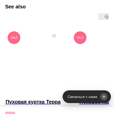
See also
SALE
SALE
+
Связаться с нами
Пуховая куртка Терра
Пуховое паль
с мехом енота,
Джессика с ме