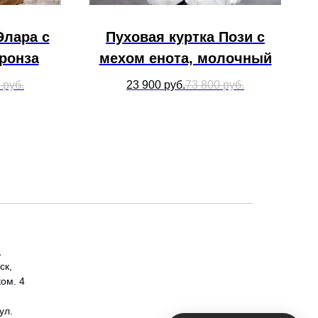
Элара с
Пуховая куртка Пози с
бронза
мехом енота, молочный
руб.
23 900
руб.
73 800
руб.
,
ск,
ком. 4
ул.