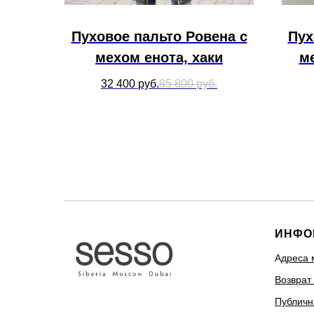
Пуховое пальто Ровена с
Пух
мехом енота, хаки
м
32 400
руб.
85 800
руб.
ИНФО
А
дреса 
Возврат
Публичн