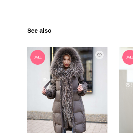
See also
SALE
SAL