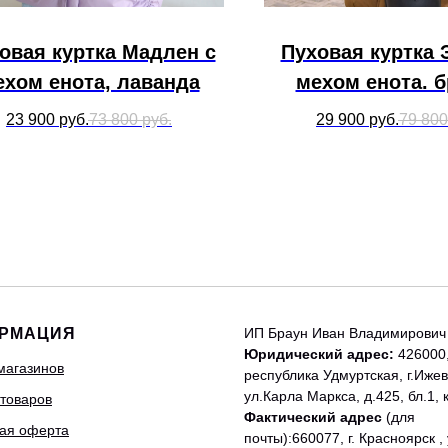
овая куртка Мадлен с
Пуховая куртка 
ехом енота, лаванда
мехом енота. 
23 900
руб.
73 800
руб.
29 900
руб.
79 800
РМАЦИЯ
ИП Браун Иван Владимирович
Юридический адрес:
426000
магазинов
республика Удмуртская, г.Ижев
ул.Карла Маркса, д.425, бл.1, 
 товаров
Фактический адрес
(для
ая оферта
почты):660077, г. Красноярск , 