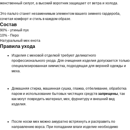
женственный силуэт, а высокий воротник защищает от ветра и холода.
Это пальто станет незаменимым элементом вашего зимнего гардероба,
сочетая комфорт и стиль в каждом образе.
Состав
90% - утиный пух
10% - Перо
Натуральный мех енота
Правила ухода
Изделия с меховой отделкой требуют деликатного
профессионального ухода. Для очищения изделия допускается только
специализированная химчистка, подходящая для верхней одежды и
меха.
Домашняя стирка, машинная сушка, глажка, отбеливание, обработка
паром и использование бытовых чистящих средств
запрещены
, так
как могут повредить материал, мех, фурнитуру и внешний вид
изделия.
После носки мех можно аккуратно встряхнуть и расправить по
направлению ворса. При попадании влаги изделие необходимо