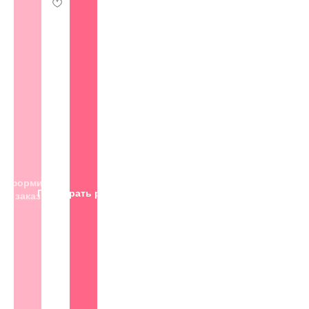
Оформить
Подобрать размер
заказ
© 2013-2026 SESSO
ИНФОРМАЦИЯ
ИП Браун Иван Владимирович
Юридический адрес:
426000,
А
дреса магазинов
республика Удмуртская,
г.Ижевск, ул.Карла Маркса,
Возврат товаров
д.425, бл.1, ком. 4