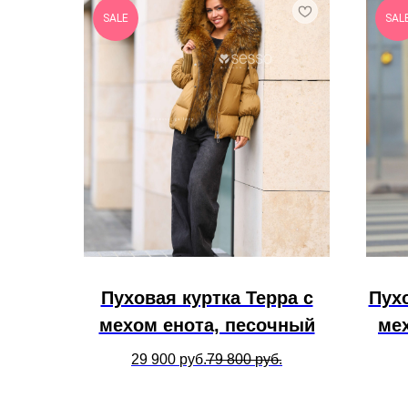
SALE
SAL
Пуховая куртка Терра с
Пух
мехом енота, песочный
ме
29 900
руб.
79 800
руб.