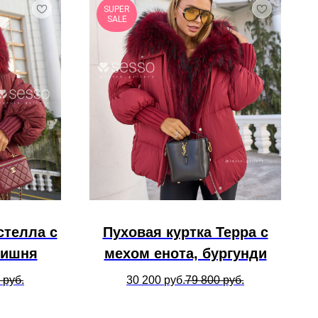
SUPER
SALE
стелла с
Пуховая куртка Терра с
вишня
мехом енота, бургунди
руб.
30 200
руб.
79 800
руб.