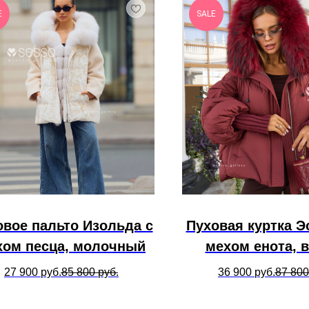
E
SALE
овое пальто Изольда с
Пуховая куртка Э
хом песца, молочный
мехом енота, 
27 900
руб.
85 800
руб.
36 900
руб.
87 800