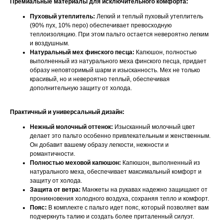
Премиальные материалы для исключительного комфорта:
Пуховый утеплитель:
Легкий и теплый пуховый утеплитель
(90% пух, 10% перо) обеспечивает превосходную
теплоизоляцию. При этом пальто остается невероятно легким
и воздушным.
Натуральный мех финского песца:
Капюшон, полностью
выполненный из натурального меха финского песца, придает
образу неповторимый шарм и изысканность. Мех не только
красивый, но и невероятно теплый, обеспечивая
дополнительную защиту от холода.
Практичный и универсальный дизайн:
Нежный молочный оттенок:
Изысканный молочный цвет
делает это пальто особенно привлекательным и женственным.
Он добавит вашему образу легкости, нежности и
романтичности.
Полностью меховой капюшон:
Капюшон, выполненный из
натурального меха, обеспечивает максимальный комфорт и
защиту от холода.
Защита от ветра:
Манжеты на рукавах надежно защищают от
проникновения холодного воздуха, сохраняя тепло и комфорт.
Пояс:
В комплекте с пальто идет пояс, который позволяет вам
подчеркнуть талию и создать более приталенный силуэт.